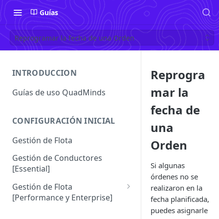
Guías
Reprogramar la fecha de una Orden
Reprogra
INTRODUCCION
mar la
Guías de uso QuadMinds
fecha de
CONFIGURACIÓN INICIAL
una
Gestión de Flota
Orden
Gestión de Conductores
Si algunas
[Essential]
órdenes no se
Gestión de Flota
realizaron en la
[Performance y Enterprise]
fecha planificada,
puedes asignarle
Conductores [Performance |