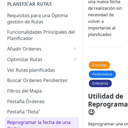
una nueva fecha
Enterprise]
PLANIFICAR RUTAS
de realización sin
Vehículos
necesidad de
Requisitos para una Óptima
volver a
gestión de Rutas
Agrupación de dispositivos
importarlas al
Funcionalidades Principales del
Asignación de dispositivos a
planificador.
Planificador
usuarios
Añadir Ordenes
Definición de una Orden
Optimizar Rutas
Essential
Añadir de forma manual
¿Cómo Saber si mi ruta está
Ver Rutas planificadas
optimizada?
Performance
Añadir con el archivo standard
Buscar Ordenes Pendientes
Ruteos dinámico (Nuevo)
Enterprise
Añadir con Plantilla propia
Filtros del Mapa
Utilidad de
Variables para optimizar las
Añadir con la plantilla
Rutas
Pestaña Órdenes
Reprograma
QuadMinds
😉
Definir la Ventana Horaria de
Pestaña "Flota"
Añadir según el día de visita
los Clientes
Reprogramar la fecha de una
Reprogramar una o
Añadir desde Tiendas e-