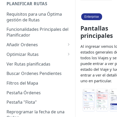
Enterprise]
PLANIFICAR RUTAS
Vehículos
Requisitos para una Óptima
Enterprise
gestión de Rutas
Agrupación de dispositivos
Pantallas
Funcionalidades Principales del
Asignación de dispositivos a
principales
Planificador
usuarios
Añadir Ordenes
Al ingresar vemos l
Definición de una Orden
estados generales d
Optimizar Rutas
todos los Viajes y se
Añadir de forma manual
¿Cómo Saber si mi ruta está
puede entrar a ver 
Ver Rutas planificadas
optimizada?
estado del Viaje y l
Añadir con el archivo standard
Buscar Ordenes Pendientes
entrar a ver el detal
Ruteos dinámico (Nuevo)
uno en particular.
Añadir con Plantilla propia
Filtros del Mapa
Variables para optimizar las
Añadir con la plantilla
Rutas
Pestaña Órdenes
QuadMinds
Definir la Ventana Horaria de
Pestaña "Flota"
Añadir según el día de visita
los Clientes
Reprogramar la fecha de una
Añadir desde Tiendas e-