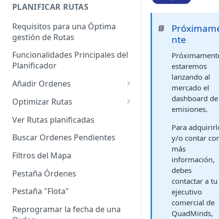
Enterprise]
PLANIFICAR RUTAS
Vehículos
Requisitos para una Óptima
Próximam
📘
gestión de Rutas
nte
Agrupación de dispositivos
Funcionalidades Principales del
Próximament
Asignación de dispositivos a
Planificador
estaremos
usuarios
lanzando al
Añadir Ordenes
mercado el
Definición de una Orden
dashboard de
Optimizar Rutas
emisiones.
Añadir de forma manual
¿Cómo Saber si mi ruta está
Ver Rutas planificadas
optimizada?
Para adquirirl
Añadir con el archivo standard
Buscar Ordenes Pendientes
y/o contar co
Ruteos dinámico (Nuevo)
más
Añadir con Plantilla propia
Filtros del Mapa
información,
Variables para optimizar las
Añadir con la plantilla
debes
Rutas
Pestaña Órdenes
QuadMinds
contactar a tu
Definir la Ventana Horaria de
Pestaña "Flota"
ejecutivo
Añadir según el día de visita
los Clientes
comercial de
Reprogramar la fecha de una
QuadMinds,
Añadir desde Tiendas e-