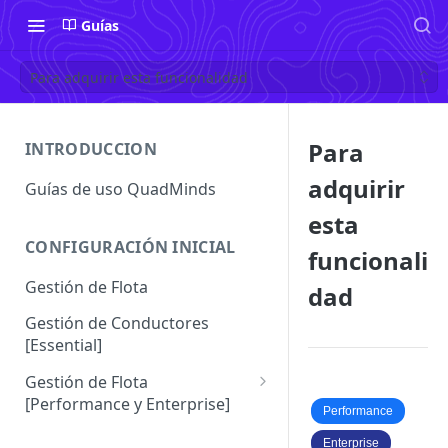
Guías
Para adquirir esta funcionalidad
Para
INTRODUCCION
adquirir
Guías de uso QuadMinds
esta
CONFIGURACIÓN INICIAL
funcionali
Gestión de Flota
dad
Gestión de Conductores
[Essential]
Gestión de Flota
[Performance y Enterprise]
Performance
Conductores [Performance |
Enterprise