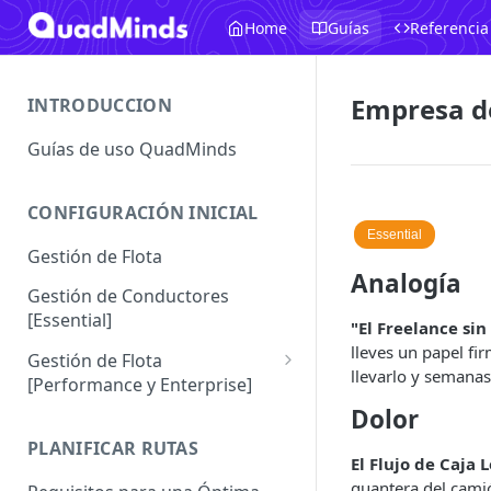
Home
Guías
Referencia
Empresa de
INTRODUCCION
Guías de uso QuadMinds
CONFIGURACIÓN INICIAL
Essential
Gestión de Flota
Analogía
Gestión de Conductores
[Essential]
"El Freelance sin
lleves un papel fir
Gestión de Flota
llevarlo y semanas
[Performance y Enterprise]
Dolor
Conductores [Performance |
Enterprise]
PLANIFICAR RUTAS
El Flujo de Caja 
Vehículos
guantera del camió