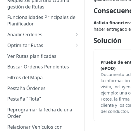
Requisitos para una Óptima
gestión de Rutas
Agrupación de dispositivos
Consecuen
Funcionalidades Principales del
Asignación de dispositivos a
Asfixia financiera
Planificador
usuarios
haber entregado el
Añadir Ordenes
Solución
Definición de una Orden
Optimizar Rutas
Añadir de forma manual
¿Cómo Saber si mi ruta está
Ver Rutas planificadas
optimizada?
Prueba de en
Añadir con el archivo standard
Buscar Ordenes Pendientes
(ePOD)
Ruteos dinámico (Nuevo)
Documento pdf
Añadir con Plantilla propia
Filtros del Mapa
la información 
Variables para optimizar las
Añadir con la plantilla
visita, incluye
Rutas
Pestaña Órdenes
QuadMinds
ejemplo: una 
Definir la Ventana Horaria de
Pestaña "Flota"
Fotos, la firma 
Añadir según el día de visita
los Clientes
cliente y los c
Reprogramar la fecha de una
del conductor.
Añadir desde Tiendas e-
Definir el tiempo de Servicio al
Orden
commerce propias
cliente
Relacionar Vehículos con
Añadir desde Tiendas e-