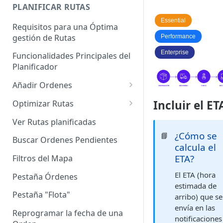
Enterprise]
PLANIFICAR RUTAS
Vehículos
Essential
Requisitos para una Óptima
gestión de Rutas
Performance
Agrupación de dispositivos
Enterprise
Funcionalidades Principales del
Asignación de dispositivos a
Planificador
usuarios
Añadir Ordenes
Definición de una Orden
Incluir el ET
Optimizar Rutas
Añadir de forma manual
¿Cómo Saber si mi ruta está
Ver Rutas planificadas
optimizada?
¿Cómo se
📘
Añadir con el archivo standard
Buscar Ordenes Pendientes
calcula el
Ruteos dinámico (Nuevo)
Añadir con Plantilla propia
ETA?
Filtros del Mapa
Variables para optimizar las
Añadir con la plantilla
El ETA (hora
Rutas
Pestaña Órdenes
QuadMinds
estimada de
Definir la Ventana Horaria de
Pestaña "Flota"
arribo) que se
Añadir según el día de visita
los Clientes
envía en las
Reprogramar la fecha de una
notificaciones
Añadir desde Tiendas e-