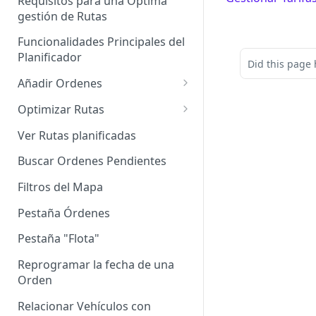
Requisitos para una Óptima
gestión de Rutas
Agrupación de dispositivos
Funcionalidades Principales del
Asignación de dispositivos a
Planificador
usuarios
Did this page 
Añadir Ordenes
Definición de una Orden
Optimizar Rutas
Añadir de forma manual
¿Cómo Saber si mi ruta está
Ver Rutas planificadas
optimizada?
Añadir con el archivo standard
Buscar Ordenes Pendientes
Ruteos dinámico (Nuevo)
Añadir con Plantilla propia
Filtros del Mapa
Variables para optimizar las
Añadir con la plantilla
Rutas
Pestaña Órdenes
QuadMinds
Definir la Ventana Horaria de
Pestaña "Flota"
Añadir según el día de visita
los Clientes
Reprogramar la fecha de una
Añadir desde Tiendas e-
Definir el tiempo de Servicio al
Orden
commerce propias
cliente
Relacionar Vehículos con
Añadir desde Tiendas e-