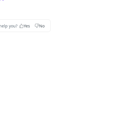
help you?
Yes
No