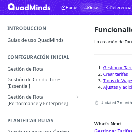
Home
Guías
Referencia
Funcionali
INTRODUCCION
Guías de uso QuadMinds
La creación de Tari
CONFIGURACIÓN INICIAL
Gestionar Tari
Gestión de Flota
Crear tarifas
Gestión de Conductores
Tipos de Viaje
[Essential]
Ajustes y adic
Gestión de Flota
Updated
7 month
[Performance y Enterprise]
Conductores [Performance |
Enterprise]
PLANIFICAR RUTAS
What’s Next
Vehículos
Gestionar Tarifa