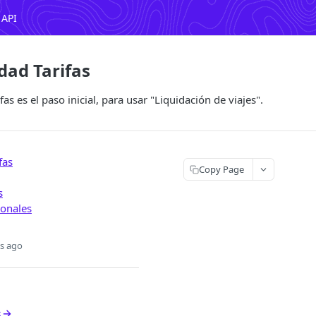
 API
dad Tarifas
fas es el paso inicial, para usar "Liquidación de viajes".
fas
Copy Page
s
ionales
s ago
s