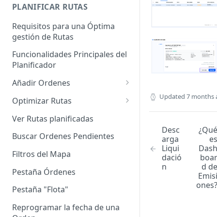
Enterprise]
PLANIFICAR RUTAS
Vehículos
Requisitos para una Óptima
gestión de Rutas
Agrupación de dispositivos
Funcionalidades Principales del
Asignación de dispositivos a
Planificador
usuarios
Añadir Ordenes
Definición de una Orden
Updated
7 months 
Optimizar Rutas
Añadir de forma manual
¿Cómo Saber si mi ruta está
Ver Rutas planificadas
optimizada?
Desc
¿Qu
Añadir con el archivo standard
Buscar Ordenes Pendientes
arga
e
Ruteos dinámico (Nuevo)
Liqui
Das
Añadir con Plantilla propia
Filtros del Mapa
dació
boa
Variables para optimizar las
n
d d
Añadir con la plantilla
Rutas
Pestaña Órdenes
Emis
QuadMinds
ones
Definir la Ventana Horaria de
Pestaña "Flota"
Añadir según el día de visita
los Clientes
Reprogramar la fecha de una
Añadir desde Tiendas e-