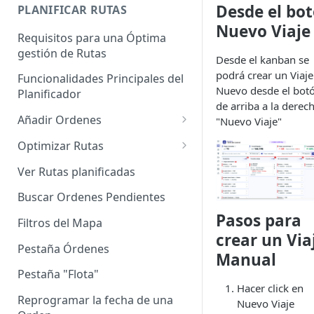
Enterprise]
Desde el bo
PLANIFICAR RUTAS
Nuevo Viaje
Vehículos
Requisitos para una Óptima
gestión de Rutas
Agrupación de dispositivos
Desde el kanban se
podrá crear un Viaje
Funcionalidades Principales del
Asignación de dispositivos a
Nuevo desde el bot
Planificador
usuarios
de arriba a la derec
Añadir Ordenes
"Nuevo Viaje"
Definición de una Orden
Optimizar Rutas
Añadir de forma manual
¿Cómo Saber si mi ruta está
Ver Rutas planificadas
optimizada?
Añadir con el archivo standard
Buscar Ordenes Pendientes
Ruteos dinámico (Nuevo)
Añadir con Plantilla propia
Pasos para
Filtros del Mapa
Variables para optimizar las
crear un Via
Añadir con la plantilla
Rutas
Pestaña Órdenes
Manual
QuadMinds
Definir la Ventana Horaria de
Pestaña "Flota"
Añadir según el día de visita
Hacer click en
los Clientes
Reprogramar la fecha de una
Nuevo Viaje
Añadir desde Tiendas e-