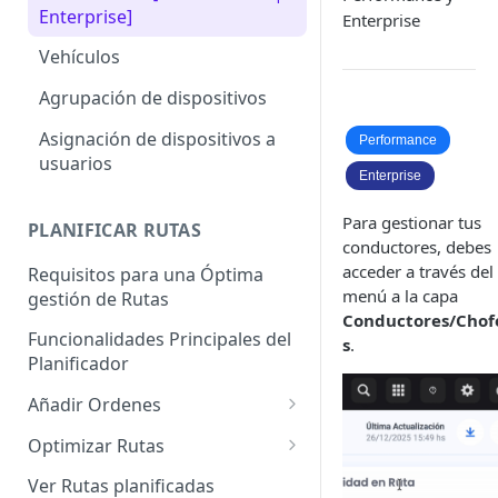
Enterprise]
Enterprise
Vehículos
Agrupación de dispositivos
Asignación de dispositivos a
Performance
usuarios
Enterprise
Para gestionar tus
PLANIFICAR RUTAS
conductores, debes
acceder a través del
Requisitos para una Óptima
menú a la capa
gestión de Rutas
Conductores/Chof
Funcionalidades Principales del
s
.
Planificador
Añadir Ordenes
Definición de una Orden
Optimizar Rutas
Añadir de forma manual
¿Cómo Saber si mi ruta está
Ver Rutas planificadas