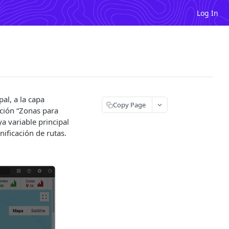
Log In
al, a la capa
Copy Page
pción “Zonas para
ya variable principal
ificación de rutas.