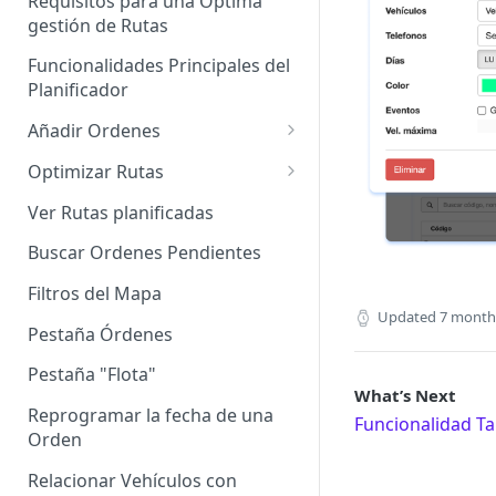
Requisitos para una Óptima
gestión de Rutas
Agrupación de dispositivos
Funcionalidades Principales del
Asignación de dispositivos a
Planificador
usuarios
Añadir Ordenes
Definición de una Orden
Optimizar Rutas
Añadir de forma manual
¿Cómo Saber si mi ruta está
Ver Rutas planificadas
optimizada?
Añadir con el archivo standard
Buscar Ordenes Pendientes
Ruteos dinámico (Nuevo)
Añadir con Plantilla propia
Filtros del Mapa
Variables para optimizar las
Updated
7 month
Añadir con la plantilla
Rutas
Pestaña Órdenes
QuadMinds
Definir la Ventana Horaria de
Pestaña "Flota"
Añadir según el día de visita
What’s Next
los Clientes
Reprogramar la fecha de una
Funcionalidad Ta
Añadir desde Tiendas e-
Definir el tiempo de Servicio al
Orden
commerce propias
cliente
Relacionar Vehículos con
Añadir desde Tiendas e-