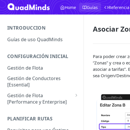
Home
Guías
Referencia
Asociar Z
INTRODUCCION
Guías de uso QuadMinds
CONFIGURACIÓN INICIAL
Para poder crear z
“Zonas” y crea o e
Gestión de Flota
asociar a tarifas”.
sea Origen/Destino
Gestión de Conductores
[Essential]
Gestión de Flota
[Performance y Enterprise]
Conductores [Performance |
Enterprise]
PLANIFICAR RUTAS
Vehículos