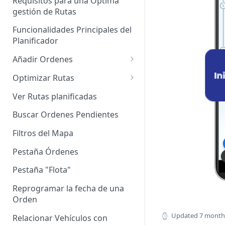
Requisitos para una Óptima
gestión de Rutas
Agrupación de dispositivos
Funcionalidades Principales del
Asignación de dispositivos a
Planificador
usuarios
Añadir Ordenes
Definición de una Orden
Optimizar Rutas
Añadir de forma manual
¿Cómo Saber si mi ruta está
Ver Rutas planificadas
optimizada?
Añadir con el archivo standard
Buscar Ordenes Pendientes
Ruteos dinámico (Nuevo)
Añadir con Plantilla propia
Filtros del Mapa
Variables para optimizar las
Añadir con la plantilla
Rutas
Pestaña Órdenes
QuadMinds
Definir la Ventana Horaria de
Pestaña "Flota"
Añadir según el día de visita
los Clientes
Reprogramar la fecha de una
Añadir desde Tiendas e-
Definir el tiempo de Servicio al
Orden
commerce propias
cliente
Updated
7 month
Relacionar Vehículos con
Añadir desde Tiendas e-