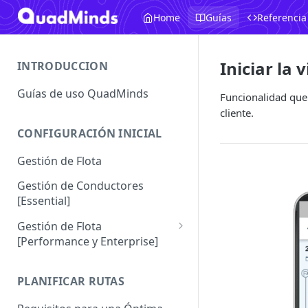
Home
Guías
Referencia
Iniciar la v
INTRODUCCION
Guías de uso QuadMinds
Funcionalidad que 
cliente.
CONFIGURACIÓN INICIAL
Gestión de Flota
Gestión de Conductores
[Essential]
Gestión de Flota
[Performance y Enterprise]
Conductores [Performance |
Enterprise]
PLANIFICAR RUTAS
Vehículos