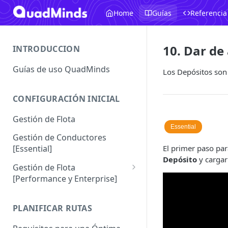
Home
Guías
Referencia
10. Dar de
INTRODUCCION
Guías de uso QuadMinds
Los Depósitos son 
CONFIGURACIÓN INICIAL
Gestión de Flota
Essential
Gestión de Conductores
El primer paso pa
[Essential]
Depósito
y cargar
Gestión de Flota
[Performance y Enterprise]
Conductores [Performance |
Enterprise]
PLANIFICAR RUTAS
Vehículos