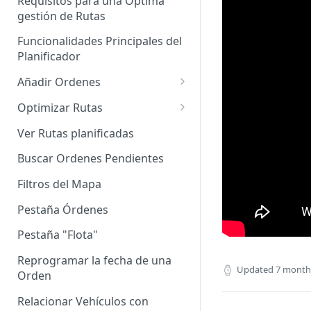
Requisitos para una Óptima
gestión de Rutas
Agrupación de dispositivos
Funcionalidades Principales del
Asignación de dispositivos a
Planificador
usuarios
Añadir Ordenes
Definición de una Orden
Optimizar Rutas
Añadir de forma manual
¿Cómo Saber si mi ruta está
Ver Rutas planificadas
optimizada?
Añadir con el archivo standard
Buscar Ordenes Pendientes
Ruteos dinámico (Nuevo)
Añadir con Plantilla propia
Filtros del Mapa
Variables para optimizar las
Añadir con la plantilla
Rutas
Pestaña Órdenes
QuadMinds
Definir la Ventana Horaria de
Pestaña "Flota"
Añadir según el día de visita
los Clientes
Reprogramar la fecha de una
Añadir desde Tiendas e-
Updated
7 month
Definir el tiempo de Servicio al
Orden
commerce propias
cliente
Relacionar Vehículos con
Añadir desde Tiendas e-