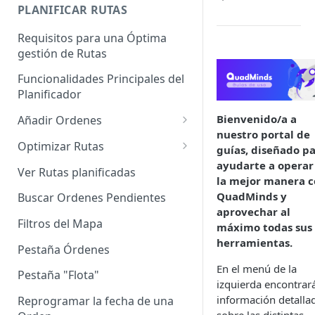
Enterprise]
PLANIFICAR RUTAS
Vehículos
Requisitos para una Óptima
gestión de Rutas
Agrupación de dispositivos
Funcionalidades Principales del
Asignación de dispositivos a
Planificador
usuarios
Bienvenido/a a
Añadir Ordenes
nuestro portal de
Definición de una Orden
Optimizar Rutas
guías, diseñado p
ayudarte a operar
Añadir de forma manual
¿Cómo Saber si mi ruta está
Ver Rutas planificadas
la mejor manera 
optimizada?
Añadir con el archivo standard
QuadMinds y
Buscar Ordenes Pendientes
Ruteos dinámico (Nuevo)
aprovechar al
Añadir con Plantilla propia
Filtros del Mapa
máximo todas sus
Variables para optimizar las
herramientas.
Añadir con la plantilla
Rutas
Pestaña Órdenes
QuadMinds
En el menú de la
Definir la Ventana Horaria de
Pestaña "Flota"
izquierda encontrar
Añadir según el día de visita
los Clientes
información detalla
Reprogramar la fecha de una
Añadir desde Tiendas e-