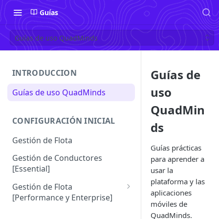
Guías
Guías de uso QuadMinds
Guías de
INTRODUCCION
uso
Guías de uso QuadMinds
QuadMin
CONFIGURACIÓN INICIAL
ds
Gestión de Flota
Guías prácticas
Gestión de Conductores
para aprender a
[Essential]
usar la
plataforma y las
Gestión de Flota
aplicaciones
[Performance y Enterprise]
móviles de
Conductores [Performance |
QuadMinds.