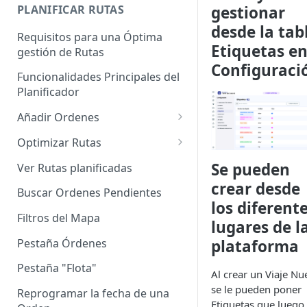
Enterprise]
PLANIFICAR RUTAS
gestionar
desde la tab
Vehículos
Requisitos para una Óptima
Etiquetas e
gestión de Rutas
Agrupación de dispositivos
Configuraci
Funcionalidades Principales del
Asignación de dispositivos a
Planificador
usuarios
Añadir Ordenes
Definición de una Orden
Optimizar Rutas
Añadir de forma manual
¿Cómo Saber si mi ruta está
Se pueden
Ver Rutas planificadas
optimizada?
crear desde
Añadir con el archivo standard
Buscar Ordenes Pendientes
Ruteos dinámico (Nuevo)
los diferent
Añadir con Plantilla propia
Filtros del Mapa
lugares de l
Variables para optimizar las
Añadir con la plantilla
Rutas
Pestaña Órdenes
plataforma
QuadMinds
Definir la Ventana Horaria de
Pestaña "Flota"
Al crear un Viaje Nu
Añadir según el día de visita
los Clientes
se le pueden poner
Reprogramar la fecha de una
Añadir desde Tiendas e-
Etiquetas que luego