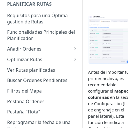
Enterprise]
PLANIFICAR RUTAS
Vehículos
Requisitos para una Óptima
gestión de Rutas
Agrupación de dispositivos
Funcionalidades Principales del
Asignación de dispositivos a
Planificador
usuarios
Añadir Ordenes
Definición de una Orden
Optimizar Rutas
Añadir de forma manual
¿Cómo Saber si mi ruta está
Ver Rutas planificadas
Antes de importar t
optimizada?
Añadir con el archivo standard
primer archivo, es
Buscar Ordenes Pendientes
Ruteos dinámico (Nuevo)
recomendable
Añadir con Plantilla propia
Filtros del Mapa
configurar el
Mapeo
Variables para optimizar las
columnas
en la sec
Añadir con la plantilla
Rutas
Pestaña Órdenes
de Configuración (í
QuadMinds
de engranaje en el
Definir la Ventana Horaria de
Pestaña "Flota"
Añadir según el día de visita
panel lateral). Esta
los Clientes
Reprogramar la fecha de una
función le indica a
Añadir desde Tiendas e-