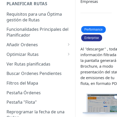
Empresas
Enterprise]
PLANIFICAR RUTAS
Vehículos
Requisitos para una Óptima
gestión de Rutas
Agrupación de dispositivos
Funcionalidades Principales del
Asignación de dispositivos a
Performance
Planificador
usuarios
Enterprise
Añadir Ordenes
Al "descargar" , toda
Definición de una Orden
Optimizar Rutas
información filtrada
la pantalla generará
Añadir de forma manual
¿Cómo Saber si mi ruta está
Ver Rutas planificadas
Brochure, a modo
optimizada?
Añadir con el archivo standard
presentación del sta
Buscar Ordenes Pendientes
Ruteos dinámico (Nuevo)
de emisiones de tu
Añadir con Plantilla propia
Filtros del Mapa
flota, en formato PD
Variables para optimizar las
Añadir con la plantilla
Rutas
Pestaña Órdenes
QuadMinds
Definir la Ventana Horaria de
Pestaña "Flota"
Añadir según el día de visita
los Clientes
Reprogramar la fecha de una
Añadir desde Tiendas e-