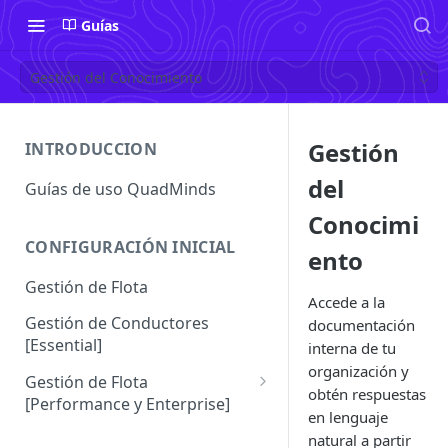
Guías
Gestión del Conocimiento
Gestión
INTRODUCCION
del
Guías de uso QuadMinds
Conocimi
CONFIGURACIÓN INICIAL
ento
Gestión de Flota
Accede a la
Gestión de Conductores
documentación
[Essential]
interna de tu
organización y
Gestión de Flota
obtén respuestas
[Performance y Enterprise]
en lenguaje
Conductores [Performance |
natural a partir