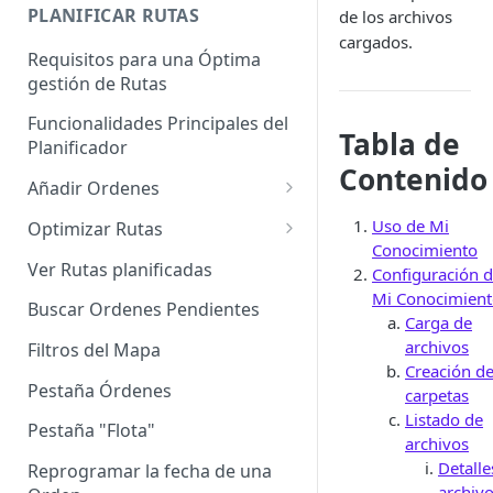
Enterprise]
PLANIFICAR RUTAS
de los archivos
cargados.
Vehículos
Requisitos para una Óptima
gestión de Rutas
Agrupación de dispositivos
Funcionalidades Principales del
Asignación de dispositivos a
Tabla de
Planificador
usuarios
Contenido
Añadir Ordenes
Definición de una Orden
Uso de Mi
Optimizar Rutas
Conocimiento
Añadir de forma manual
¿Cómo Saber si mi ruta está
Ver Rutas planificadas
Configuración 
optimizada?
Mi Conocimien
Añadir con el archivo standard
Buscar Ordenes Pendientes
Carga de
Ruteos dinámico (Nuevo)
Añadir con Plantilla propia
archivos
Filtros del Mapa
Variables para optimizar las
Creación d
Añadir con la plantilla
Rutas
Pestaña Órdenes
carpetas
QuadMinds
Listado de
Definir la Ventana Horaria de
Pestaña "Flota"
archivos
Añadir según el día de visita
los Clientes
Detalle
Reprogramar la fecha de una
Añadir desde Tiendas e-
archiv