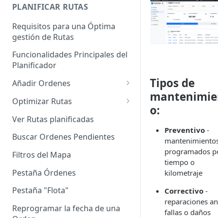
Enterprise]
PLANIFICAR RUTAS
Vehículos
Requisitos para una Óptima
gestión de Rutas
Agrupación de dispositivos
Funcionalidades Principales del
Asignación de dispositivos a
Planificador
usuarios
Tipos de
Añadir Ordenes
mantenimie
Definición de una Orden
Optimizar Rutas
o:
Añadir de forma manual
¿Cómo Saber si mi ruta está
Ver Rutas planificadas
optimizada?
Preventivo
-
Añadir con el archivo standard
Buscar Ordenes Pendientes
mantenimiento
Ruteos dinámico (Nuevo)
Añadir con Plantilla propia
programados p
Filtros del Mapa
Variables para optimizar las
tiempo o
Añadir con la plantilla
Rutas
Pestaña Órdenes
kilometraje
QuadMinds
Definir la Ventana Horaria de
Pestaña "Flota"
Correctivo
-
Añadir según el día de visita
los Clientes
reparaciones an
Reprogramar la fecha de una
fallas o daños
Añadir desde Tiendas e-