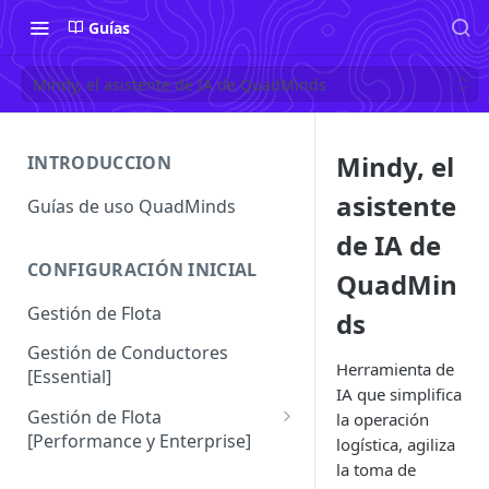
Guías
Mindy, el asistente de IA de QuadMinds
Mindy, el
INTRODUCCION
asistente
Guías de uso QuadMinds
de IA de
CONFIGURACIÓN INICIAL
QuadMin
Gestión de Flota
ds
Gestión de Conductores
Herramienta de
[Essential]
IA que simplifica
Gestión de Flota
la operación
[Performance y Enterprise]
logística, agiliza
la toma de
Conductores [Performance |