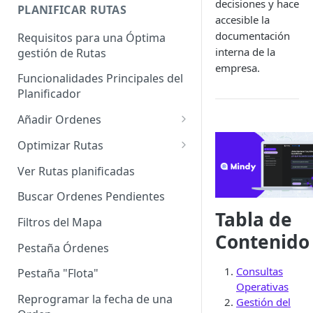
decisiones y hace
Enterprise]
PLANIFICAR RUTAS
accesible la
Vehículos
documentación
Requisitos para una Óptima
interna de la
gestión de Rutas
Agrupación de dispositivos
empresa.
Funcionalidades Principales del
Asignación de dispositivos a
Planificador
usuarios
Añadir Ordenes
Definición de una Orden
Optimizar Rutas
Añadir de forma manual
¿Cómo Saber si mi ruta está
Ver Rutas planificadas
optimizada?
Añadir con el archivo standard
Buscar Ordenes Pendientes
Ruteos dinámico (Nuevo)
Tabla de
Añadir con Plantilla propia
Filtros del Mapa
Variables para optimizar las
Contenido
Añadir con la plantilla
Rutas
Pestaña Órdenes
QuadMinds
Consultas
Definir la Ventana Horaria de
Pestaña "Flota"
Añadir según el día de visita
Operativas
los Clientes
Reprogramar la fecha de una
Gestión del
Añadir desde Tiendas e-