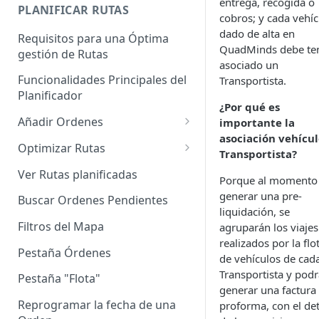
entrega, recogida o
Enterprise]
PLANIFICAR RUTAS
cobros; y cada vehíc
Vehículos
dado de alta en
Requisitos para una Óptima
QuadMinds debe te
gestión de Rutas
Agrupación de dispositivos
asociado un
Funcionalidades Principales del
Transportista.
Asignación de dispositivos a
Planificador
usuarios
¿Por qué es
Añadir Ordenes
importante la
asociación vehícul
Definición de una Orden
Optimizar Rutas
Transportista?
Añadir de forma manual
¿Cómo Saber si mi ruta está
Ver Rutas planificadas
Porque al momento
optimizada?
Añadir con el archivo standard
generar una pre-
Buscar Ordenes Pendientes
Ruteos dinámico (Nuevo)
liquidación, se
Añadir con Plantilla propia
Filtros del Mapa
agruparán los viajes
Variables para optimizar las
realizados por la flo
Añadir con la plantilla
Rutas
Pestaña Órdenes
de vehículos de cad
QuadMinds
Transportista y podr
Definir la Ventana Horaria de
Pestaña "Flota"
Añadir según el día de visita
generar una factura
los Clientes
Reprogramar la fecha de una
proforma, con el det
Añadir desde Tiendas e-