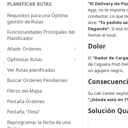
Enterprise]
"El Delivery de Piz
PLANIFICAR RUTAS
App, no te importa q
Vehículos
Requisitos para una Óptima
conductor. Lo que te
gestión de Rutas
dice:
"Tu pedido sal
Agrupación de dispositivos
llegando"
. Si esa n
Funcionalidades Principales del
Asignación de dispositivos a
llamas al local.
Planificador
usuarios
Dolor
Añadir Ordenes
Definición de una Orden
El
"Dador de Carga
Optimizar Rutas
de Ceguera Post-Des
Añadir de forma manual
¿Cómo Saber si mi ruta está
Ver Rutas planificadas
un agujero negro.
optimizada?
Añadir con el archivo standard
Consecuenc
Buscar Ordenes Pendientes
Ruteos dinámico (Nuevo)
Añadir con Plantilla propia
Filtros del Mapa
Su Call Center expl
Variables para optimizar las
Añadir con la plantilla
"¿Dónde está mi T
Rutas
Pestaña Órdenes
QuadMinds
Solución Q
Definir la Ventana Horaria de
Pestaña "Flota"
Añadir según el día de visita
los Clientes
Reprogramar la fecha de una
Añadir desde Tiendas e-