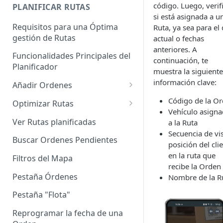
Enterprise]
código. Luego, verif
PLANIFICAR RUTAS
si está asignada a u
Vehículos
Requisitos para una Óptima
Ruta, ya sea para el 
gestión de Rutas
actual o fechas
Agrupación de dispositivos
anteriores. A
Funcionalidades Principales del
Asignación de dispositivos a
continuación, te
Planificador
usuarios
muestra la siguiente
información clave:
Añadir Ordenes
Definición de una Orden
Código de la O
Optimizar Rutas
Vehículo asign
Añadir de forma manual
¿Cómo Saber si mi ruta está
Ver Rutas planificadas
a la Ruta
optimizada?
Secuencia de vis
Añadir con el archivo standard
Buscar Ordenes Pendientes
posición del cli
Ruteos dinámico (Nuevo)
Añadir con Plantilla propia
en la ruta que
Filtros del Mapa
Variables para optimizar las
recibe la Orden
Añadir con la plantilla
Rutas
Pestaña Órdenes
Nombre de la R
QuadMinds
Definir la Ventana Horaria de
Pestaña "Flota"
Añadir según el día de visita
los Clientes
Reprogramar la fecha de una
Añadir desde Tiendas e-