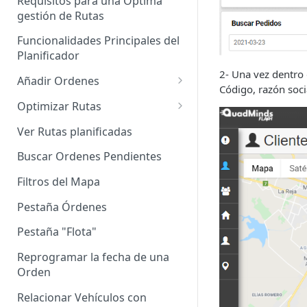
Requisitos para una Óptima
gestión de Rutas
Agrupación de dispositivos
Funcionalidades Principales del
Asignación de dispositivos a
Planificador
usuarios
2- Una vez dentro 
Añadir Ordenes
Código, razón socia
Definición de una Orden
Optimizar Rutas
Añadir de forma manual
¿Cómo Saber si mi ruta está
Ver Rutas planificadas
optimizada?
Añadir con el archivo standard
Buscar Ordenes Pendientes
Ruteos dinámico (Nuevo)
Añadir con Plantilla propia
Filtros del Mapa
Variables para optimizar las
Añadir con la plantilla
Rutas
Pestaña Órdenes
QuadMinds
Definir la Ventana Horaria de
Pestaña "Flota"
Añadir según el día de visita
los Clientes
Reprogramar la fecha de una
Añadir desde Tiendas e-
Definir el tiempo de Servicio al
Orden
commerce propias
cliente
Relacionar Vehículos con
Añadir desde Tiendas e-