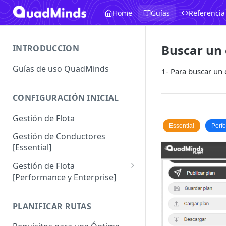
Home
Guías
Referencia
Buscar un 
INTRODUCCION
Guías de uso QuadMinds
1- Para buscar un 
CONFIGURACIÓN INICIAL
Gestión de Flota
Essential
Perf
Gestión de Conductores
[Essential]
Gestión de Flota
[Performance y Enterprise]
Conductores [Performance |
Enterprise]
PLANIFICAR RUTAS
Vehículos