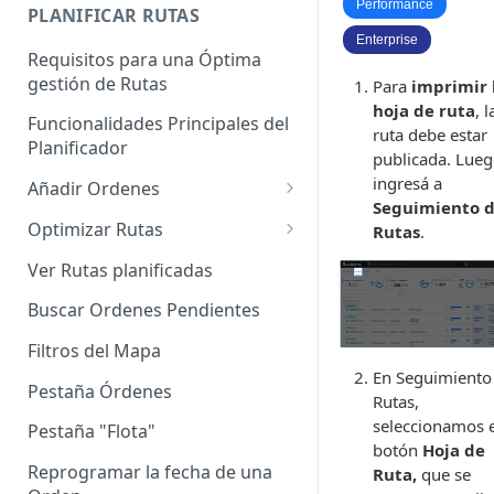
Enterprise]
Performance
PLANIFICAR RUTAS
Enterprise
Vehículos
Requisitos para una Óptima
gestión de Rutas
Para
imprimir 
Agrupación de dispositivos
hoja de ruta
, l
Funcionalidades Principales del
Asignación de dispositivos a
ruta debe estar
Planificador
usuarios
publicada. Lueg
ingresá a
Añadir Ordenes
Seguimiento 
Definición de una Orden
Optimizar Rutas
Rutas
.
Añadir de forma manual
¿Cómo Saber si mi ruta está
Ver Rutas planificadas
optimizada?
Añadir con el archivo standard
Buscar Ordenes Pendientes
Ruteos dinámico (Nuevo)
Añadir con Plantilla propia
Filtros del Mapa
Variables para optimizar las
En Seguimiento
Añadir con la plantilla
Rutas
Pestaña Órdenes
Rutas,
QuadMinds
seleccionamos e
Definir la Ventana Horaria de
Pestaña "Flota"
Añadir según el día de visita
botón
Hoja de
los Clientes
Reprogramar la fecha de una
Ruta,
que se
Añadir desde Tiendas e-