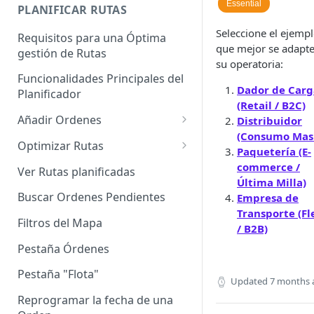
Enterprise]
Essential
PLANIFICAR RUTAS
Vehículos
Seleccione el ejemp
Requisitos para una Óptima
que mejor se adapte
gestión de Rutas
Agrupación de dispositivos
su operatoria:
Funcionalidades Principales del
Asignación de dispositivos a
Dador de Carg
Planificador
usuarios
(Retail / B2C)
Añadir Ordenes
Distribuidor
(Consumo Mas
Definición de una Orden
Optimizar Rutas
Paquetería (E-
Añadir de forma manual
¿Cómo Saber si mi ruta está
commerce /
Ver Rutas planificadas
optimizada?
Última Milla)
Añadir con el archivo standard
Buscar Ordenes Pendientes
Empresa de
Ruteos dinámico (Nuevo)
Transporte (Fl
Añadir con Plantilla propia
Filtros del Mapa
/ B2B)
Variables para optimizar las
Añadir con la plantilla
Rutas
Pestaña Órdenes
QuadMinds
Definir la Ventana Horaria de
Pestaña "Flota"
Updated
7 months 
Añadir según el día de visita
los Clientes
Reprogramar la fecha de una
Añadir desde Tiendas e-