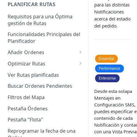
Enterprise]
PLANIFICAR RUTAS
para las distintas
Notificaciones
Vehículos
Requisitos para una Óptima
acerca del estado
gestión de Rutas
Agrupación de dispositivos
del pedido.
Funcionalidades Principales del
Asignación de dispositivos a
Planificador
usuarios
Añadir Ordenes
Essential
Definición de una Orden
Optimizar Rutas
Performance
Añadir de forma manual
¿Cómo Saber si mi ruta está
Ver Rutas planificadas
optimizada?
Enterprise
Añadir con el archivo standard
Buscar Ordenes Pendientes
Ruteos dinámico (Nuevo)
Desde esta solapa
Añadir con Plantilla propia
Filtros del Mapa
Mensajes en
Variables para optimizar las
Configuración SMS,
Añadir con la plantilla
Rutas
Pestaña Órdenes
puedes especificar e
QuadMinds
contenido de cada
Definir la Ventana Horaria de
Pestaña "Flota"
Añadir según el día de visita
Notificación y conta
los Clientes
Reprogramar la fecha de una
con una Vista Previa
Añadir desde Tiendas e-