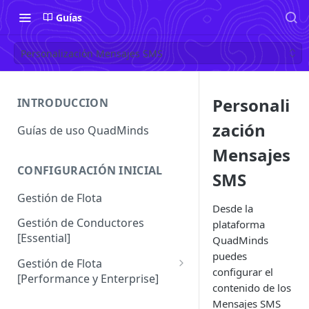
Guías
Personalización Mensajes SMS
Personali
INTRODUCCION
zación
Guías de uso QuadMinds
Mensajes
CONFIGURACIÓN INICIAL
SMS
Gestión de Flota
Desde la
Gestión de Conductores
plataforma
[Essential]
QuadMinds
puedes
Gestión de Flota
configurar el
[Performance y Enterprise]
contenido de los
Conductores [Performance |
Mensajes SMS