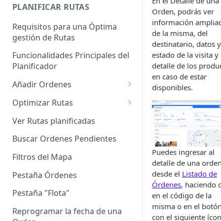
En el Detalle de una
Enterprise]
PLANIFICAR RUTAS
Orden, podrás ver
Vehículos
información amplia
Requisitos para una Óptima
de la misma, del
gestión de Rutas
Agrupación de dispositivos
destinatario, datos y
estado de la visita y
Funcionalidades Principales del
Asignación de dispositivos a
detalle de los produ
Planificador
usuarios
en caso de estar
Añadir Ordenes
disponibles.
Definición de una Orden
Optimizar Rutas
Añadir de forma manual
¿Cómo Saber si mi ruta está
Ver Rutas planificadas
optimizada?
Añadir con el archivo standard
Buscar Ordenes Pendientes
Ruteos dinámico (Nuevo)
Puedes ingresar al
Añadir con Plantilla propia
Filtros del Mapa
detalle de una orden
Variables para optimizar las
Añadir con la plantilla
desde el
Listado de
Rutas
Pestaña Órdenes
QuadMinds
Órdenes
, haciendo c
Definir la Ventana Horaria de
Pestaña "Flota"
en el código de la
Añadir según el día de visita
los Clientes
misma o en el botó
Reprogramar la fecha de una
con el siguiente íco
Añadir desde Tiendas e-