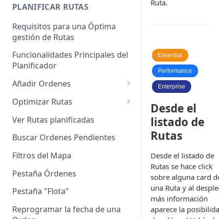
Ruta.
Enterprise]
PLANIFICAR RUTAS
Vehículos
Requisitos para una Óptima
gestión de Rutas
Agrupación de dispositivos
Funcionalidades Principales del
Asignación de dispositivos a
Essential
Planificador
usuarios
Performance
Añadir Ordenes
Enterprise
Definición de una Orden
Optimizar Rutas
Desde el
Añadir de forma manual
¿Cómo Saber si mi ruta está
Ver Rutas planificadas
listado de
optimizada?
Rutas
Añadir con el archivo standard
Buscar Ordenes Pendientes
Ruteos dinámico (Nuevo)
Añadir con Plantilla propia
Filtros del Mapa
Desde el listado de
Variables para optimizar las
Rutas se hace click
Añadir con la plantilla
Rutas
Pestaña Órdenes
sobre alguna card d
QuadMinds
una Ruta y al desple
Definir la Ventana Horaria de
Pestaña "Flota"
Añadir según el día de visita
más información
los Clientes
Reprogramar la fecha de una
aparece la posibilid
Añadir desde Tiendas e-